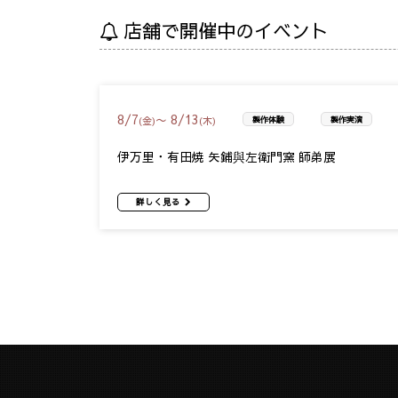
店舗で開催中のイベント
8
/
7
8
/
13
〜
(金)
(木)
製作体験
製作実演
伊万里・有田焼 矢鋪與左衛門窯 師弟展
詳しく見る