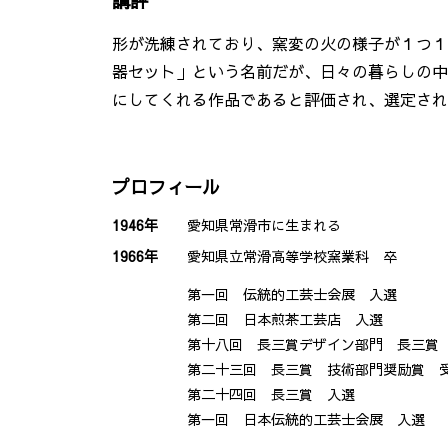
講評
形が洗練されており、窯変の火の様子が１つ１
器セット」という名前だが、日々の暮らしの中
にしてくれる作品であると評価され、選定され
プロフィール
1946年
愛知県常滑市に生まれる
1966年
愛知県立常滑高等学校窯業科 卒
第一回 伝統的工芸士会展 入選
第二回 日本煎茶工芸店 入選
第十八回 長三賞デザイン部門 長三賞
第二十三回 長三賞 技術部門奨励賞 
第二十四回 長三賞 入選
第一回 日本伝統的工芸士会展 入選