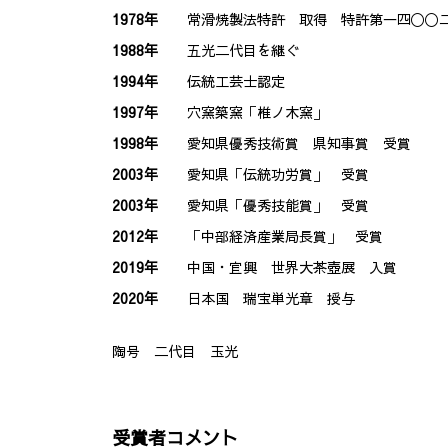
1978年
常滑焼製法特許 取得 特許第一四〇〇
1988年
五光二代目を継ぐ
1994年
伝統工芸士認定
1997年
穴窯築窯「椎ノ木窯」
1998年
愛知県優秀技術賞 県知事賞 受賞
2003年
愛知県「伝統功労賞」 受賞
2003年
愛知県「優秀技能賞」 受賞
2012年
「中部経済産業局長賞」 受賞
2019年
中国・宜興 世界大茶壺展 入賞
2020年
日本国 瑞宝単光章 授与
陶号 二代目 玉光
受賞者コメント