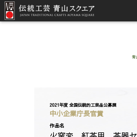
青
2021年度 全国伝統的工芸品公募展
中小企業庁長官賞
作品名
火窯変、紅茶用 茶器セ