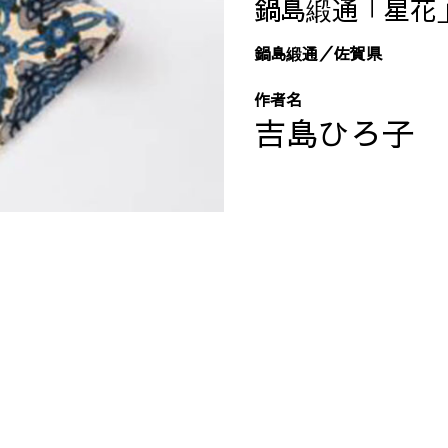
鍋島緞通「星花
鍋島緞通／佐賀県
作者名
吉島ひろ子