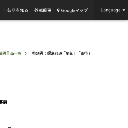
Language
Googleマップ
工芸品を知る
外部催事
度 受賞作品一覧
特別賞：鍋島緞通「星花」「雪待」
募展