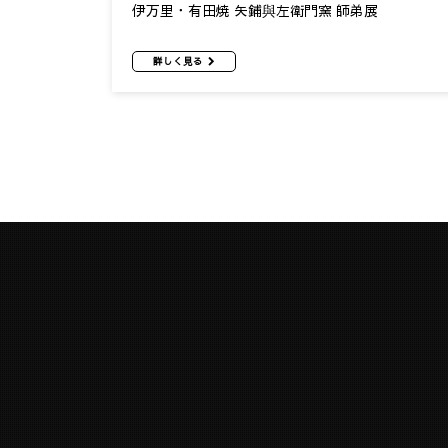
伊万里・有田焼 矢鋪與左衛門窯 師弟展
詳しく見る