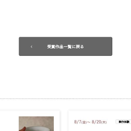
受賞作品一覧に戻る
8
/
7
8
/
20
〜
(金)
(木)
製作体験