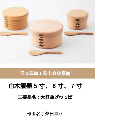
日本伝統工芸士会会長賞
白木飯器 5 寸、 6 寸、 7 寸
工芸品名：大館曲げわっぱ
作者名：
柴田昌正