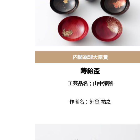
内閣総理大臣賞
蒔絵盃
工芸品名：山中漆器
作者名：
針谷 祐之