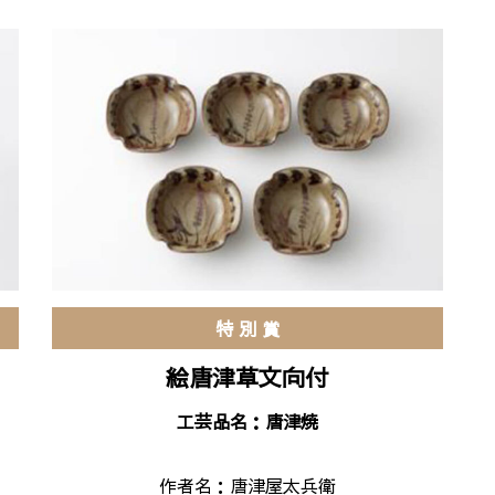
特 別 賞
絵唐津草文向付
工芸品名：唐津焼
作者名：
唐津屋太兵衛