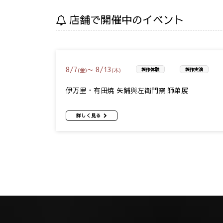
店舗で開催中のイベント
8
/
7
8
/
13
〜
(金)
(木)
製作体験
製作実演
伊万里・有田焼 矢鋪與左衛門窯 師弟展
詳しく見る