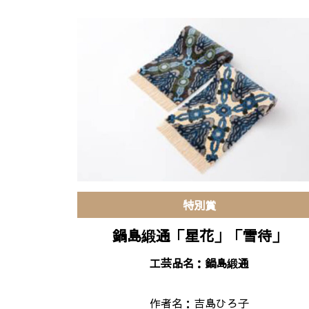
特別賞
鍋島緞通「星花」「雪待」
工芸品名：鍋島緞通
作者名：
吉島ひろ子