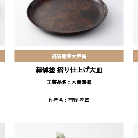
経済産業大臣賞
縁罅塗 摺り仕上げ大皿
工芸品名：木曽漆器
作者名：
西野 孝章