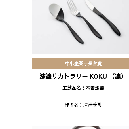
中小企業庁長官賞
漆塗りカトラリー KOKU （凛）
工芸品名：木曽漆器
作者名：
深澤兼司