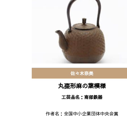
佐々木奈美
丸棗形麻の葉模様
工芸品名：南部鉄器
作者名：
全国中小企業団体中央会賞