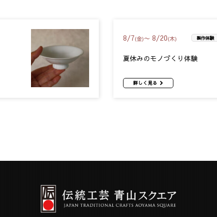
8
/
7
8
/
20
〜
(金)
(木)
製作体験
夏休みのモノづくり体験
詳しく見る