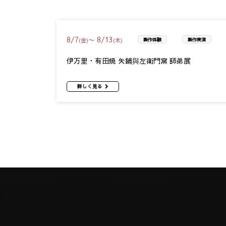
8
/
7
8
/
13
〜
(金)
(木)
製作体験
製作実演
伊万里・有田焼 矢鋪與左衛門窯 師弟展
詳しく見る