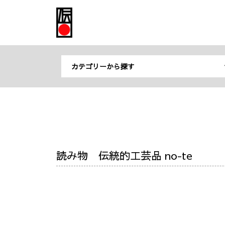
カテゴリーから探す
すべての商品 (0)
織物 (0)
皿 (0)
染色品 (0)
箸／カトラリー／菓子切 (0)
木工品・竹工品 (0)
湯呑／カップ 
金工品 (0)
台所道具 (0)
石工品 (0)
花の器 (0)
貴石細工 (0)
図画／飾り (0)
おりん (0)
読み物 伝統的工芸品 no-te
文具／和紙 (0)
敷物／テーブル