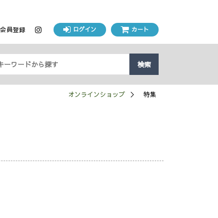
会員登録
ログイン
カート
検索
めし碗 (0)
漆器 (0)
オンラインショップ
特集
(0)
弁当箱 (0)
文具 (0)
0)
香道具 (0)
工芸材料・工芸用具 (0)
かばん／袋物／袱紗 (0)