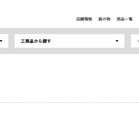
店舗情報
読み物
商品一覧
工芸品から探す
鉢 (0)
その他繊維製品 (0)
お椀 (0)
陶磁器 (0)
(0)
急須／ポット (0)
仏壇・仏具 (0)
グラス／お酒の器 
和紙 (0)
釣り竿 (0)
人形・こけし (0)
茶道具 (0)
その他の工芸品 (
人形／こけし／置物 (0)
装うもの (0)
センター (0)
家具／照明 (0)
その他 (0)