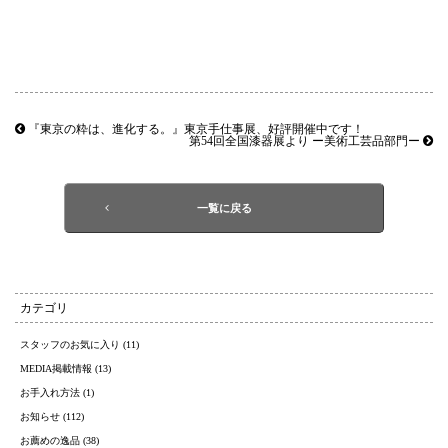
『東京の粋は、進化する。』東京手仕事展、好評開催中です！
第54回全国漆器展より ー美術工芸品部門ー
一覧に戻る
カテゴリ
スタッフのお気に入り (11)
MEDIA掲載情報 (13)
お手入れ方法 (1)
お知らせ (112)
お薦めの逸品 (38)