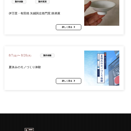
製作体験
製作実演
伊万里・有田焼 矢鋪與左衛門窯 師弟展
詳しく見る
8
/
7
8
/
20
〜
製作体験
(金)
(木)
夏休みのモノづくり体験
詳しく見る