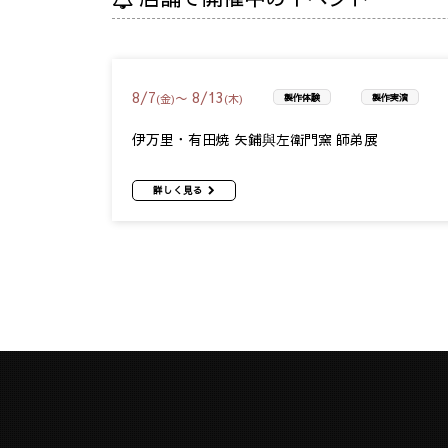
8
/
7
8
/
13
〜
(金)
(木)
製作体験
製作実演
伊万里・有田焼 矢鋪與左衛門窯 師弟展
詳しく見る