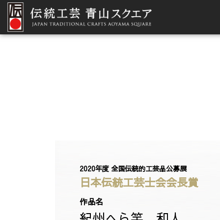
2020年度 全国伝統的工芸品公募展
日本伝統工芸士会会長賞
作品名
紀州へら竿 和人