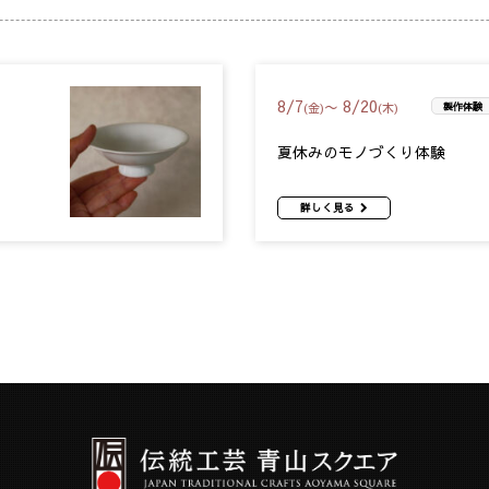
8
/
7
8
/
20
〜
(金)
(木)
製作体験
夏休みのモノづくり体験
詳しく見る