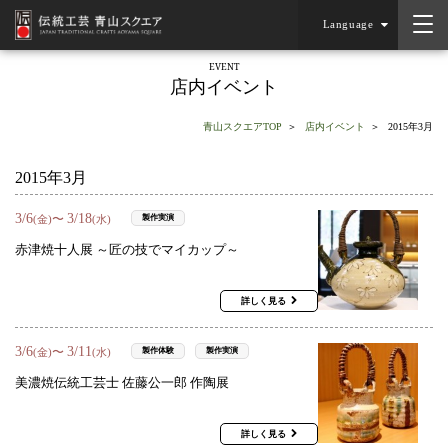
Language
EVENT
店内イベント
青山スクエアTOP
店内イベント
2015年3月
2015年3月
3
/
6
3
/
18
〜
製作実演
(金)
(水)
赤津焼十人展 ～匠の技でマイカップ～
詳しく見る
3
/
6
3
/
11
〜
製作体験
製作実演
(金)
(水)
美濃焼伝統工芸士 佐藤公一郎 作陶展
詳しく見る