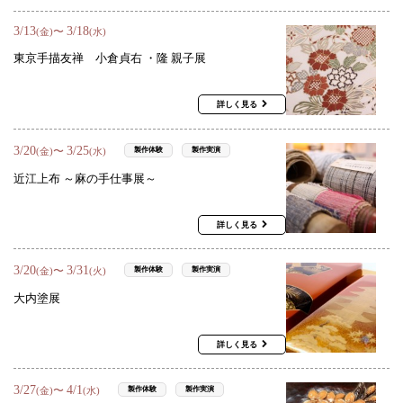
3
/
13
3
/
18
〜
(金)
(水)
東京手描友禅 小倉貞右 ・隆 親子展
詳しく見る
3
/
20
3
/
25
〜
製作体験
製作実演
(金)
(水)
近江上布 ～麻の手仕事展～
詳しく見る
3
/
20
3
/
31
〜
製作体験
製作実演
(金)
(火)
大内塗展
詳しく見る
3
/
27
4
/
1
〜
製作体験
製作実演
(金)
(水)