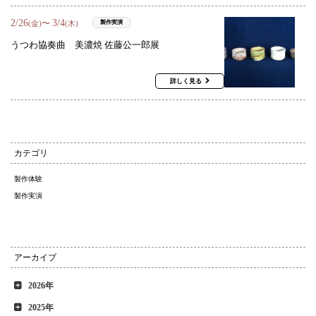
2
/
26
3
/
4
〜
製作実演
(金)
(木)
うつわ協奏曲 美濃焼 佐藤公一郎展
詳しく見る
カテゴリ
製作体験
製作実演
アーカイブ
2026年
2025年