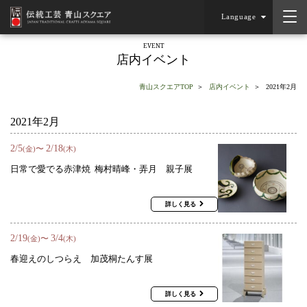
Language
EVENT
店内イベント
青山スクエアTOP
店内イベント
2021年2月
2021年2月
2
/
5
2
/
18
〜
(金)
(木)
日常で愛でる赤津焼 梅村晴峰・弄月 親子展
詳しく見る
2
/
19
3
/
4
〜
(金)
(木)
春迎えのしつらえ 加茂桐たんす展
詳しく見る