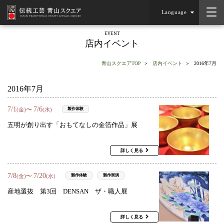
Language
EVENT
店内イベント
青山スクエアTOP
店内イベント
2016年7月
2016年7月
7
/
1
7
/
6
〜
製作体験
(金)
(水)
五明が創り出す「おもてなしの金箔作品」展
詳しく見る
7
/
8
7
/
20
〜
製作体験
製作実演
(金)
(水)
産地選抜 第3回 DENSAN ザ・職人展
詳しく見る