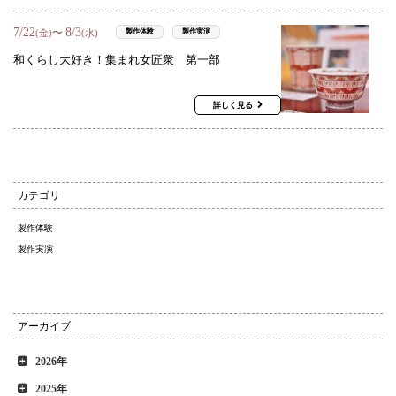
7
/
22
8
/
3
〜
製作体験
製作実演
(金)
(水)
和くらし大好き！集まれ女匠衆 第一部
詳しく見る
カテゴリ
製作体験
製作実演
アーカイブ
2026年
2025年