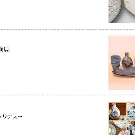
陶展
ヲリナス～