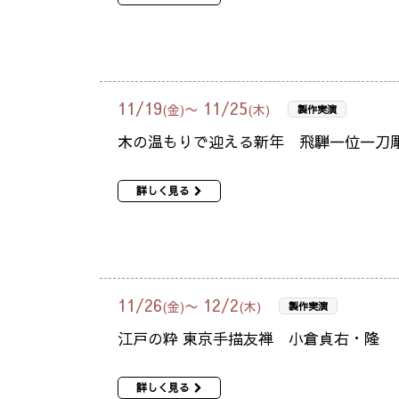
11
/
19
11
/
25
〜
(金)
(木)
製作実演
木の温もりで迎える新年 飛騨一位一刀
詳しく見る
11
/
26
12
/
2
〜
(金)
(木)
製作実演
江戸の粋 東京手描友禅 小倉貞右・隆
詳しく見る