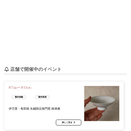
店舗で開催中のイベント
8
/
7
8
/
13
〜
(金)
(木)
製作体験
製作実演
伊万里・有田焼 矢鋪與左衛門窯 師弟展
詳しく見る