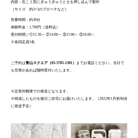
内容：石こう型にぎゅうぎゅうと土を押し込んで製作
（サイズ 約3×3のブローチなど）
所要時間：約30分
体験料金：1,700円（送料込）
受付時間／①11:30～ ②14:00～ ③15:00～ ③16:00～
※各回定員3名
ご予約は
青山スクエア（03-5785-1301）
までお電話ください。当日で
も空席があれば随時受付いたします。
※定形外郵便での発送となります。
※焼成したものを後日ご自宅にお届けいたします。（2022年1月初旬頃
に発送予定）