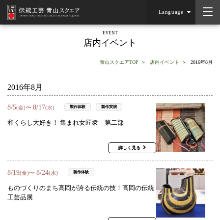
Language
EVENT
店内イベント
青山スクエアTOP
店内イベント
2016年8月
2016年8月
8
/
5
8
/
17
〜
製作体験
製作実演
(金)
(水)
和くらし大好き！ 集まれ女匠衆 第二部
詳しく見る
8
/
19
8
/
24
〜
製作体験
(金)
(水)
ものづくりのまち高岡が誇る伝統の技！高岡の伝統
工芸品展