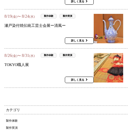
詳しく見る
8
/
19
8
/
24
〜
製作体験
製作実演
(金)
(水)
瀬戸染付焼伝統工芸士会展ー清風ー
詳しく見る
8
/
26
8
/
31
〜
製作体験
製作実演
(金)
(水)
TOKYO職人展
詳しく見る
カテゴリ
製作体験
製作実演