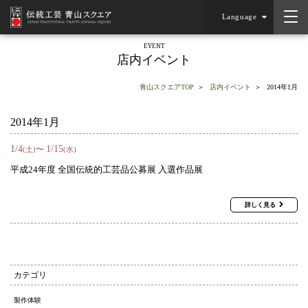
Language
EVENT
店内イベント
青山スクエアTOP
店内イベント
2014年1月
2014年1月
1
/
4
1
/
15
〜
(土)
(水)
平成24年度 全国伝統的工芸品公募展 入選作品展
詳しく見る
カテゴリ
製作体験