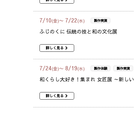
7
/
10
7
/
22
〜
(金)
(水)
製作実演
ふじのくに 伝統の技と和の文化展
詳しく見る
7
/
24
8
/
19
〜
(金)
(水)
製作体験
製作実演
和くらし大好き！集まれ 女匠展 ～新し
詳しく見る