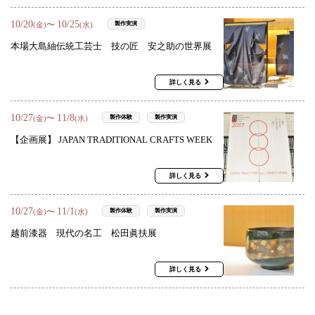
10
/
20
10
/
25
〜
製作実演
(金)
(水)
本場大島紬伝統工芸士 技の匠 安之助の世界展
詳しく見る
10
/
27
11
/
8
〜
製作体験
製作実演
(金)
(水)
【企画展】 JAPAN TRADITIONAL CRAFTS WEEK
詳しく見る
10
/
27
11
/
1
〜
製作体験
製作実演
(金)
(水)
越前漆器 現代の名工 松田眞扶展
詳しく見る