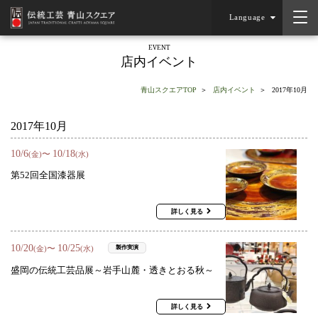
Language
EVENT
店内イベント
青山スクエアTOP
店内イベント
2017年10月
2017年10月
10
/
6
10
/
18
〜
(金)
(水)
第52回全国漆器展
詳しく見る
10
/
20
10
/
25
〜
製作実演
(金)
(水)
盛岡の伝統工芸品展～岩手山麓・透きとおる秋～
詳しく見る