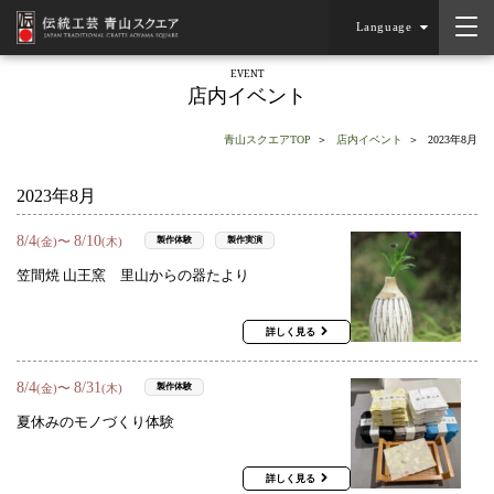
Language
EVENT
店内イベント
青山スクエアTOP
店内イベント
2023年8月
2023年8月
8
/
4
8
/
10
〜
製作体験
製作実演
(金)
(木)
笠間焼 山王窯 里山からの器たより
詳しく見る
8
/
4
8
/
31
〜
製作体験
(金)
(木)
夏休みのモノづくり体験
詳しく見る