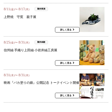
8
/
11
8
/
17
〜
製作実演
(金)
(木)
上野焼 守窯 親子展
詳しく見る
8
/
25
8
/
31
〜
製作体験
(金)
(木)
信州紬 手織り上田紬 小岩井紬工房展
詳しく見る
8
/
31
8
/
31
〜
(木)
(木)
映画『バカ塗りの娘』公開記念 トークイベント開催
詳しく見る