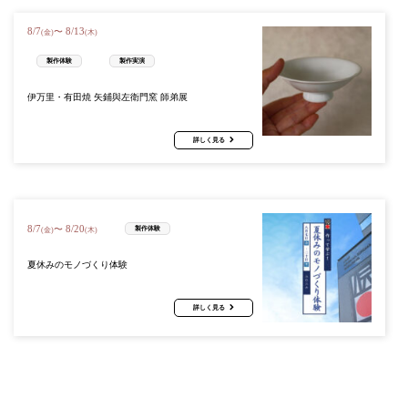
8
/
7
8
/
13
〜
(金)
(木)
製作体験
製作実演
伊万里・有田焼 矢鋪與左衛門窯 師弟展
詳しく見る
8
/
7
8
/
20
〜
製作体験
(金)
(木)
夏休みのモノづくり体験
詳しく見る