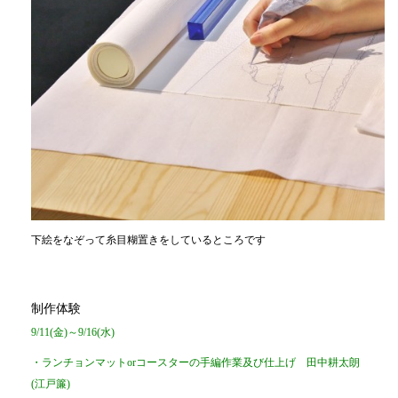
下絵をなぞって糸目糊置きをしているところです
制作体験
9/11(金)～9/16(水)
・ランチョンマットorコースターの手編作業及び仕上げ 田中耕太朗
(江戸簾)