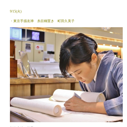
9/15(火)
・東京手描友禅 糸目糊置き 町田久美子