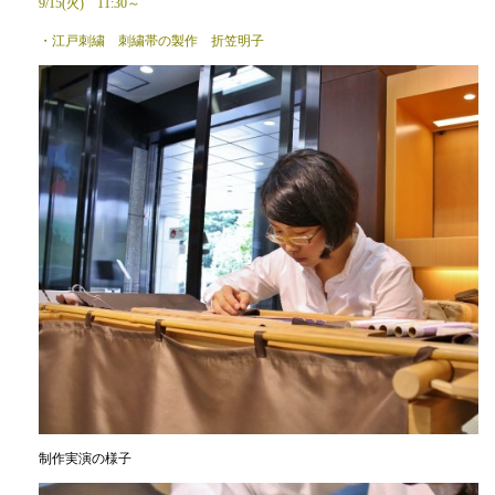
9/15(火) 11:30～
・江戸刺繍 刺繍帯の製作 折笠明子
制作実演の様子