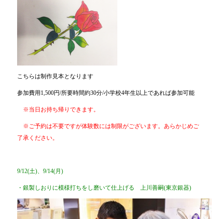
こちらは制作見本となります
参加費用1,500円/所要時間約30分/小学校4年生以上であれば参加可能
※当日お持ち帰りできます。
※ご予約は不要ですが体験数には制限がございます。あらかじめご
了承ください。
9/12(土)、9/14(月)
・銀製しおりに模様打ちをし磨いて仕上げる 上川善嗣(東京銀器)