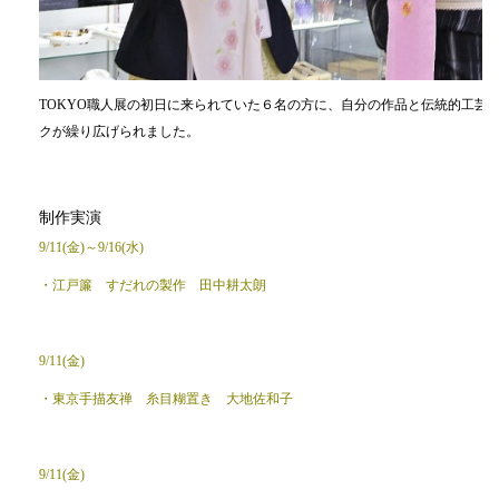
TOKYO職人展の初日に来られていた６名の方に、自分の作品と伝統的工芸
クが繰り広げられました。
制作実演
9/11(金)～9/16(水)
・江戸簾 すだれの製作 田中耕太朗
9/11(金)
・東京手描友禅 糸目糊置き 大地佐和子
9/11(金)