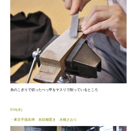
糸のこぎりで切ったべっ甲をヤスリで削っているところ
9/16(水)
・東京手描友禅 糸目糊置き 水橋さおり