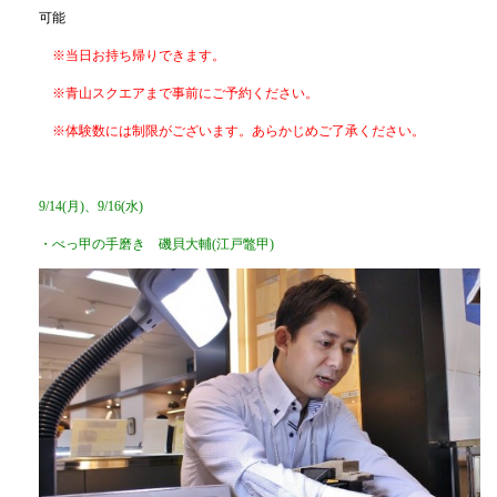
可能
※当日お持ち帰りできます。
※青山スクエアまで事前にご予約ください。
※体験数には制限がございます。あらかじめご了承ください。
9/14(月)、9/16(水)
・べっ甲の手磨き 磯貝大輔(江戸鼈甲)