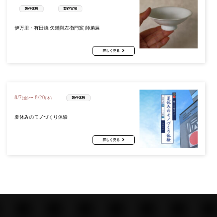
製作体験
製作実演
伊万里・有田焼 矢鋪與左衛門窯 師弟展
詳しく見る
8
/
7
8
/
20
〜
製作体験
(金)
(木)
夏休みのモノづくり体験
詳しく見る