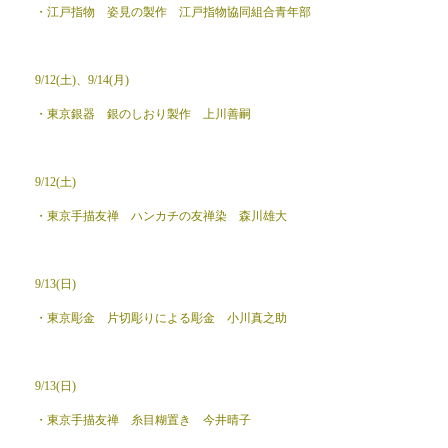
・江戸指物 姿見の製作 江戸指物協同組合青年部
9/12(土)、9/14(月)
・東京銀器 銀のしおり製作 上川善嗣
9/12(土)
・東京手描友禅 ハンカチの友禅染 森川雄大
9/13(日)
・東京彫金 片切彫りによる彫金 小川真之助
9/13(日)
・東京手描友禅 糸目糊置き 今井晴子