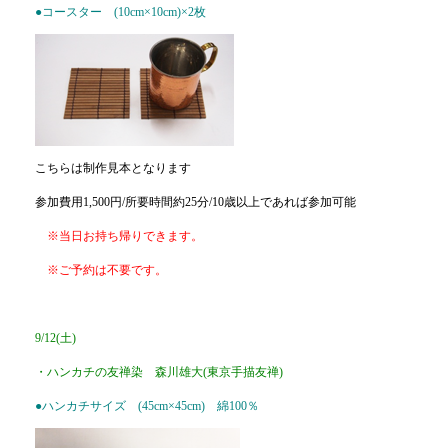
●コースター (10cm×10cm)×2枚
こちらは制作見本となります
参加費用1,500円/所要時間約25分/10歳以上であれば参加可能
※当日お持ち帰りできます。
※ご予約は不要です。
9/12(土)
・ハンカチの友禅染 森川雄大(東京手描友禅)
●ハンカチサイズ (45cm×45cm) 綿100％