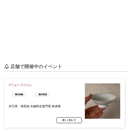
店舗で開催中のイベント
8
/
7
8
/
13
〜
(金)
(木)
製作体験
製作実演
伊万里・有田焼 矢鋪與左衛門窯 師弟展
詳しく見る