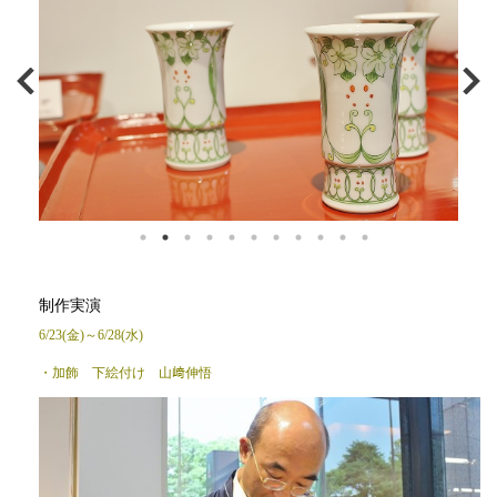
制作実演
6/23(金)～6/28(水)
・加飾 下絵付け 山﨑伸悟