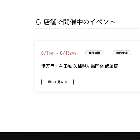
店舗で開催中のイベント
8
/
7
8
/
13
〜
(金)
(木)
製作体験
製作実演
伊万里・有田焼 矢鋪與左衛門窯 師弟展
詳しく見る