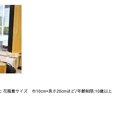
ズ：花瓶敷サイズ 巾10cm×長さ20cmほど/年齢制限:10歳以上