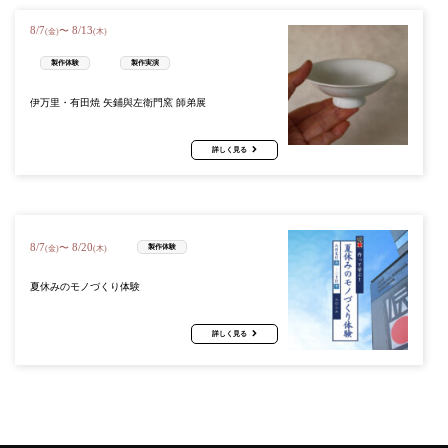
8
/
7
8
/
13
〜
(金)
(木)
製作体験
製作実演
伊万里・有田焼 矢鋪與左衛門窯 師弟展
詳しく見る
8
/
7
8
/
20
〜
製作体験
(金)
(木)
夏休みのモノづくり体験
詳しく見る