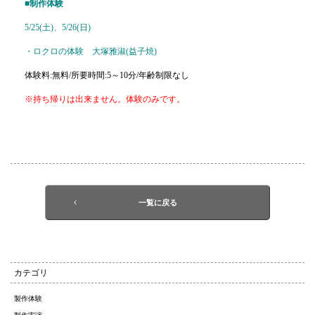
■制作体験
5/25(土)、5/26(日)
・ロクロの体験 大塚雅淑(益子焼)
体験料:無料/所要時間:5～10分/年齢制限なし
※持ち帰りは出来ません。体験のみです。
一覧に戻る
カテゴリ
製作体験