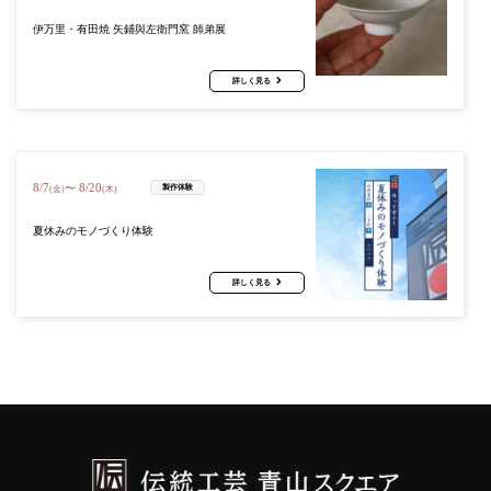
伊万里・有田焼 矢鋪與左衛門窯 師弟展
詳しく見る
8
/
7
8
/
20
〜
製作体験
(金)
(木)
夏休みのモノづくり体験
詳しく見る