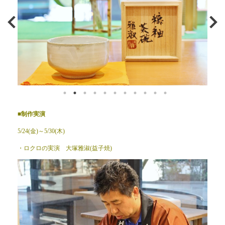
■制作実演
5/24(金)～5/30(木)
・ロクロの実演 大塚雅淑(益子焼)