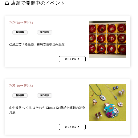
店舗で開催中のイベント
7
/
24
8
/
6
〜
(金)
(木)
製作体験
製作実演
伝統工芸「輪島塗」復興支援交流作品展
詳しく見る
7
/
31
8
/
6
〜
(金)
(木)
製作体験
製作実演
山中漆器 つくる よそおう Classic Ko 蒔絵と螺鈿の装身
具展
詳しく見る