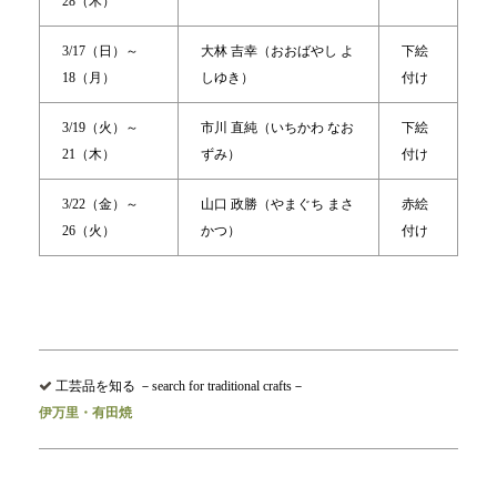
28（木）
3/17（日）～
大林 吉幸（おおばやし よ
下絵
18（月）
しゆき）
付け
3/19（火）～
市川 直純（いちかわ なお
下絵
21（木）
ずみ）
付け
3/22（金）～
山口 政勝（やまぐち まさ
赤絵
26（火）
かつ）
付け
工芸品を知る －search for traditional crafts－
伊万里・有田焼