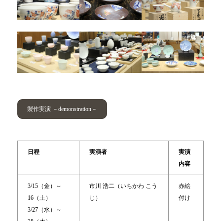
製作実演 －demonstration－
日程
実演者
実演
内容
3/15（金）～
市川 浩二（いちかわ こう
赤絵
16（土）
じ）
付け
3/27（水）～