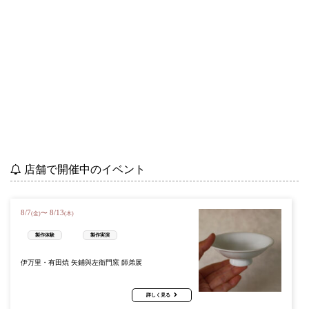
店舗で開催中のイベント
8
/
7
8
/
13
〜
(金)
(木)
製作体験
製作実演
伊万里・有田焼 矢鋪與左衛門窯 師弟展
詳しく見る