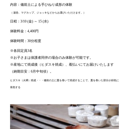
内容：備前土による手ひねり成形の体験
（ 湯呑、マグカップ、ジョッキなどからお選びいただけます。）
日程：3/10 (金) ～ 15 (水)
体験料金：4,400円
体験時間：30分程度
※各回定員3名
※お子さまは保護者同伴の場合のみ体験が可能です。
※産地にて焼成後（ヒダスキ焼成）、着払いにてお届けいたします
（納期目安：6月中旬頃）。
ヒダスキ（火襷）焼成・・・備前の土に藁を巻いて焼成することで、藁を巻いた部分が緋色に
発色する