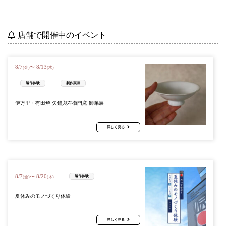
店舗で開催中のイベント
8
/
7
8
/
13
〜
(金)
(木)
製作体験
製作実演
伊万里・有田焼 矢鋪與左衛門窯 師弟展
詳しく見る
8
/
7
8
/
20
〜
製作体験
(金)
(木)
夏休みのモノづくり体験
詳しく見る