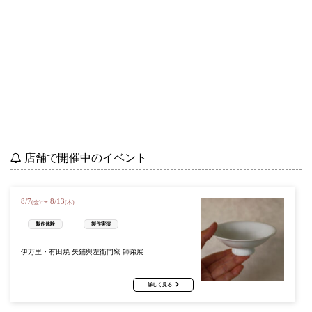
店舗で開催中のイベント
8
/
7
8
/
13
〜
(金)
(木)
製作体験
製作実演
伊万里・有田焼 矢鋪與左衛門窯 師弟展
詳しく見る