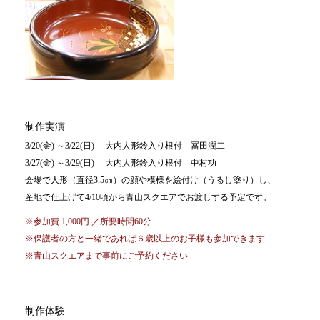
制作実演
3/20(金) ～3/22(日) 大内人形鈴入り根付 冨田潤二
3/27(金) ～3/29(日) 大内人形鈴入り根付 中村功
会場で人形（直径3.5㎝）の顔や模様を絵付け（うるし塗り）し、
産地で仕上げて4/10頃から青山スクエアでお渡しする予定です。
※参加費 1,000円 ／所要時間60分
※保護者の方と一緒であれば６歳以上のお子様も参加できます
※青山スクエアまで事前にご予約ください
制作体験