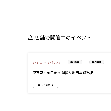
店舗で開催中のイベント
8
/
7
8
/
13
〜
(金)
(木)
製作体験
製作実演
伊万里・有田焼 矢鋪與左衛門窯 師弟展
詳しく見る