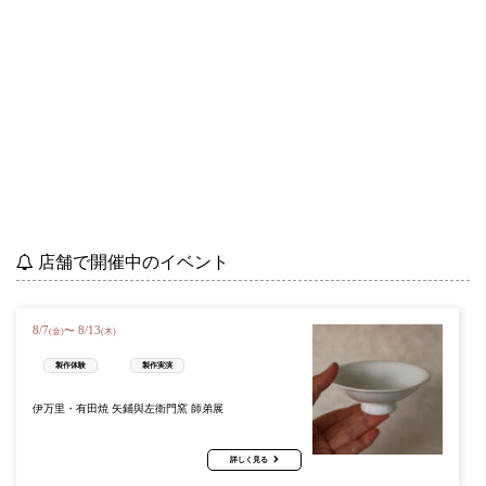
店舗で開催中のイベント
8
/
7
8
/
13
〜
(金)
(木)
製作体験
製作実演
伊万里・有田焼 矢鋪與左衛門窯 師弟展
詳しく見る