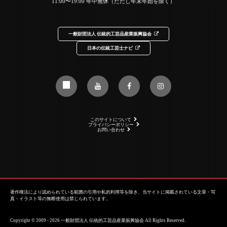
11:00〜19:00 年中無休（ただし年末年始を除く）
一般財団法人 伝統的工芸品産業振興協会
日本の伝統工芸士ナビ
このサイトについて
プライバシーポリシー
お問い合わせ
著作権法により認められている範囲の引用や私的利用等を除き、当サイトに掲載されている文章・写
真・イラスト等の無断使用は禁じられています。
Copyright © 2009 - 2026 一般財団法人 伝統的工芸品産業振興協会 All Rights Reserved.