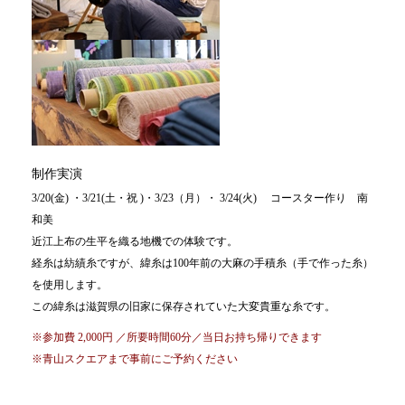
制作実演
3/20(金) ・3/21(土・祝 )・3/23（月）・ 3/24(火) コースター作り 南
和美
近江上布の生平を織る地機での体験です。
経糸は紡績糸ですが、緯糸は100年前の大麻の手積糸（手で作った糸）
を使用します。
この緯糸は滋賀県の旧家に保存されていた大変貴重な糸です。
※参加費 2,000円 ／所要時間60分／当日お持ち帰りできます
※青山スクエアまで事前にご予約ください