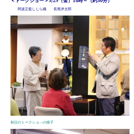
＜トークショー＞5/29（金）14時～（約30分）
阿波正藍しじら織 長尾伊太郎
初日のトークショ―の様子