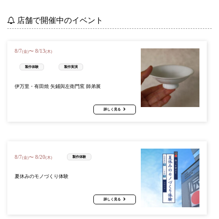
店舗で開催中のイベント
8
/
7
8
/
13
〜
(金)
(木)
製作体験
製作実演
伊万里・有田焼 矢鋪與左衛門窯 師弟展
詳しく見る
8
/
7
8
/
20
〜
製作体験
(金)
(木)
夏休みのモノづくり体験
詳しく見る