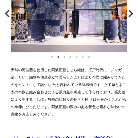
天然の阿波藍を使用した阿波正藍しじら織は、江戸時代に「ジャガ
縞」という織物を偶然夕立で濡らしたことにより布面に縮みができた
のをヒントにして誕生し たと言われている綿織物です。たて糸とよこ
糸の本数と組み合わせによる張力差を考慮して作られており、張力差
により生ずる「しぼ」独特の肌触りの良さと軽 さは汗をかくこれから
の季節にぴったりです。阿波正藍の深みのある青色と素朴な味わいの
織物をお楽しみください。