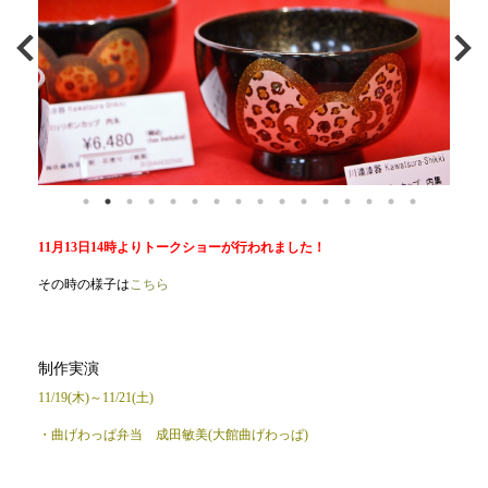
11月13日14時よりトークショーが行われました！
その時の様子は
こちら
制作実演
11/19(木)～11/21(土)
・曲げわっぱ弁当 成田敏美(大館曲げわっぱ)