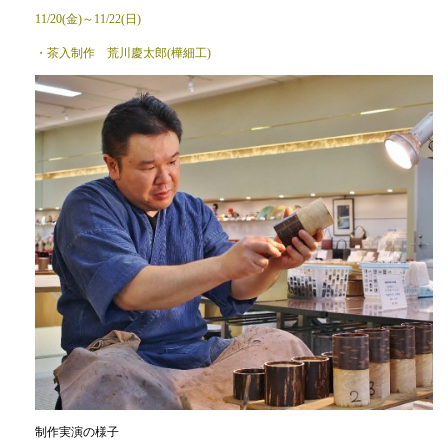
11/20(金)～11/22(日)
・茶入制作 荒川慶太郎(樺細工)
制作実演の様子