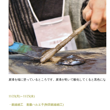
麦漆を端に塗っているところです。麦漆が乾いて酸化してくると黒色になっ
11/23(月)～11/25(水)
・銀線細工 進藤ハルエ子(秋田銀線細工)