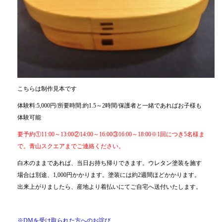
こちらは制作見本です
体験料:5,000円/所要時間:約1.5～2時間/保護者と一緒であればお子様も
体験可能
要予約①11:00～13:00②14:00～16:00③16:00～18:00※1回につき5名様ま
で。青山スクエアまでご連絡ください。
白木のままであれば、当日お持ち帰りできます。ウレタン塗装を施す
場合は別途、1,000円かかります。塗装には約2週間ほどかかります。
出来上がりましたら、産地より着払いにてご自宅へ送付いたします。
※DMを受け取られた方へのお詫び