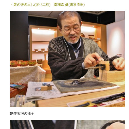
・箸の研ぎ出し(塗り工程) 躑躅森 健(川連漆器)
制作実演の様子