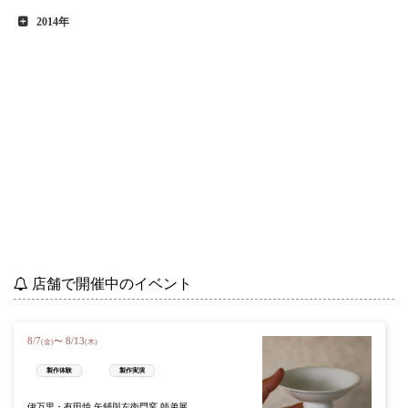
2014年
店舗で開催中のイベント
8
/
7
8
/
13
〜
(金)
(木)
製作体験
製作実演
伊万里・有田焼 矢鋪與左衛門窯 師弟展