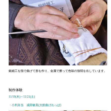
銀細工を指で曲げて形を作り、金属で擦って色味の強弱を出しています。
制作体験
11/19(木)～11/21(土)
・小判弁当 成田敏美(大館曲げわっぱ)