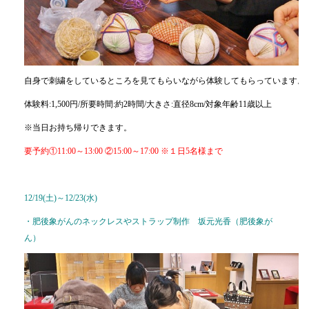
自身で刺繍をしているところを見てもらいながら体験してもらっています。
体験料:1,500円/所要時間:約2時間/大きさ:直径8cm/対象年齢11歳以上
※当日お持ち帰りできます。
要予約①11:00～13:00 ②15:00～17:00 ※１日5名様まで
12/19(土)～12/23(水)
・肥後象がんのネックレスやストラップ制作 坂元光香（肥後象が
ん）