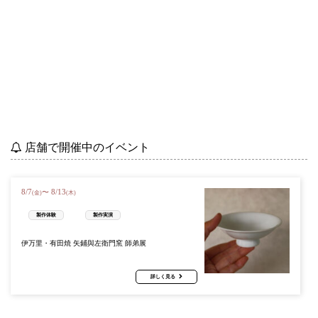
店舗で開催中のイベント
8
/
7
8
/
13
〜
(金)
(木)
製作体験
製作実演
伊万里・有田焼 矢鋪與左衛門窯 師弟展
詳しく見る