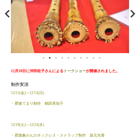
12月18日に沖田松子さんによる
トークショー
が開催されました。
制作実演
12/11(金)～12/13(日)
・肥後てまり制作 鶴田美知子
12/19(土)～12/23(水)
・肥後象がんのネックレス・ストラップ制作 坂元光香