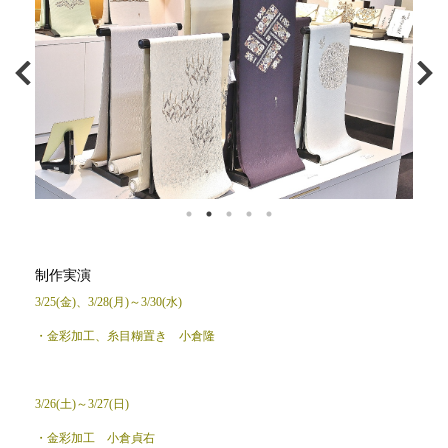
制作実演
3/25(金)、3/28(月)
～3/30(水)
・金彩加工、糸目糊置き 小倉隆
3/26(土)～3/27(日)
・金彩加工 小倉貞右