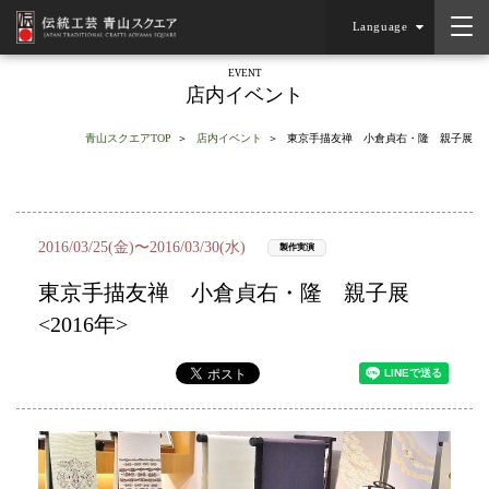
Language
EVENT
店内イベント
青山スクエアTOP
店内イベント
東京手描友禅 小倉貞右・隆 親子展
2016/03/25(金)〜2016/03/30(水)
製作実演
東京手描友禅 小倉貞右・隆 親子展
<2016年>