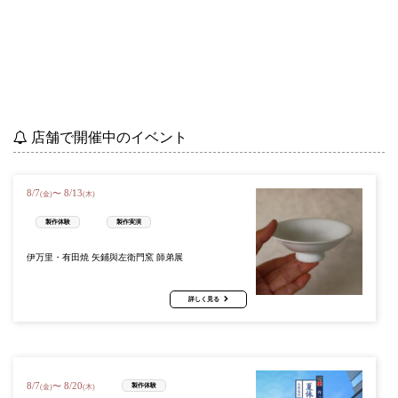
店舗で開催中のイベント
8
/
7
8
/
13
〜
(金)
(木)
製作体験
製作実演
伊万里・有田焼 矢鋪與左衛門窯 師弟展
詳しく見る
8
/
7
8
/
20
〜
製作体験
(金)
(木)