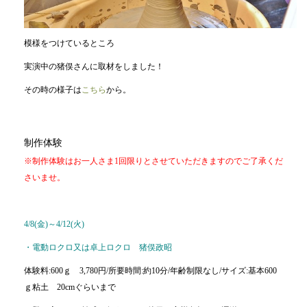
模様をつけているところ
実演中の猪俣さんに取材をしました！
その時の様子は
こちら
から。
制作体験
※制作体験はお一人さま1回限りとさせていただきますのでご了承くだ
さいませ。
4/8(金)～4/12
(火)
・電動ロクロ又は卓上ロクロ 猪俣政昭
体験料:600ｇ 3,780円/所要時間:約10分/年齢制限なし/サイズ:基本600
ｇ粘土 20cmぐらいまで