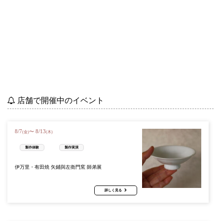
店舗で開催中のイベント
8
/
7
8
/
13
〜
(金)
(木)
製作体験
製作実演
伊万里・有田焼 矢鋪與左衛門窯 師弟展
詳しく見る