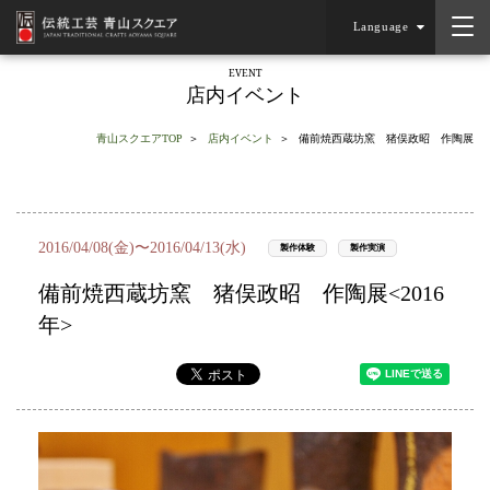
Language
EVENT
店内イベント
青山スクエアTOP
店内イベント
備前焼西蔵坊窯 猪俣政昭 作陶展
2016/04/08(金)〜2016/04/13(水)
製作体験
製作実演
備前焼西蔵坊窯 猪俣政昭 作陶展<2016
年>