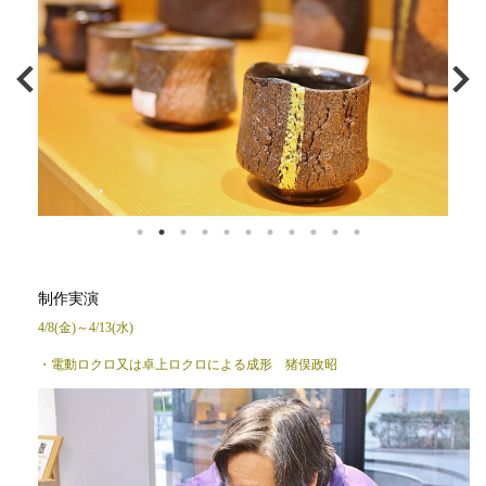
制作実演
4/8(金)～4/13(水)
・電動ロクロ又は卓上ロクロによる成形 猪俣政昭