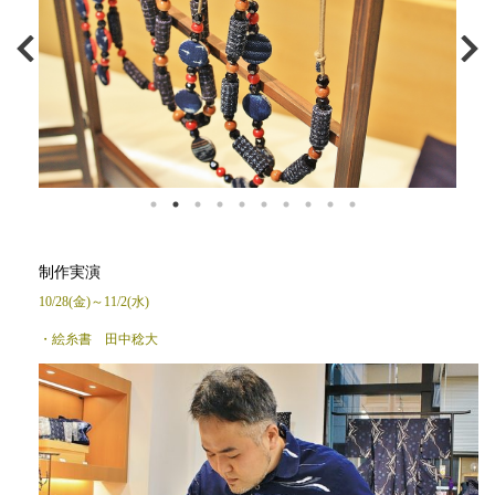
制作実演
10/28(金)～11/2(水)
・絵糸書 田中稔大