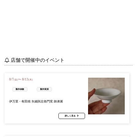
店舗で開催中のイベント
8
/
7
8
/
13
〜
(金)
(木)
製作体験
製作実演
伊万里・有田焼 矢鋪與左衛門窯 師弟展
詳しく見る