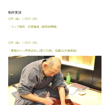
制作実演
12/9（金）～12/11（日）
・コップ制作 日景義雄（秋田杉樽桶）
12/9（金）～12/11（日）
・重箱のべっ甲研ぎ出し(塗り工程) 佐藤公(川連漆器)