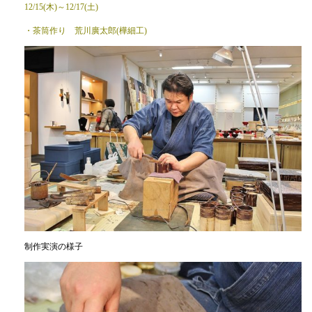
12/15(木)～12/17(土)
・茶筒作り 荒川廣太郎(樺細工)
制作実演の様子