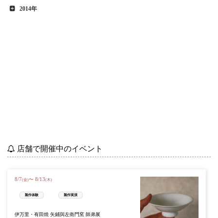
2014年
店舗で開催中のイベント
8
/
7
8
/
13
〜
(金)
(木)
製作体験
製作実演
伊万里・有田焼 矢鋪與左衛門窯 師弟展