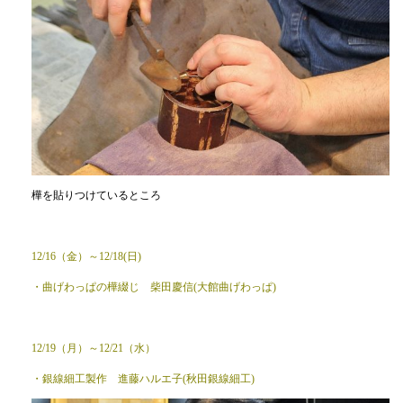
樺を貼りつけているところ
12/16（金）～12/18(日)
・曲げわっぱの樺綴じ 柴田慶信(大館曲げわっぱ)
12/19（月）～12/21（水）
・銀線細工製作 進藤ハルエ子(秋田銀線細工)