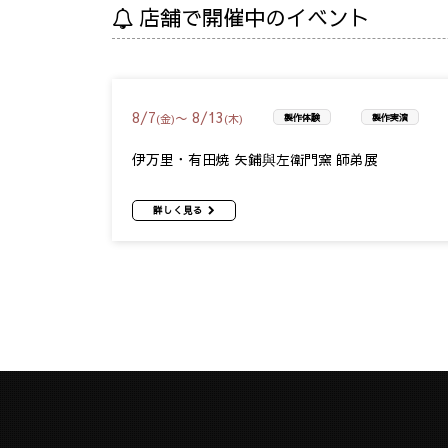
店舗で開催中のイベント
8
/
7
8
/
13
〜
(金)
(木)
製作体験
製作実演
伊万里・有田焼 矢鋪與左衛門窯 師弟展
詳しく見る