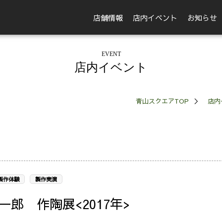
店舗情報
店内イベント
お知らせ
EVENT
店内イベント
青山スクエアTOP
店内
製作体験
製作実演
郎 作陶展<2017年>