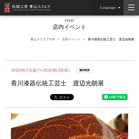
Language
EVENT
店内イベント
青山スクエアTOP
店内イベント
香川漆器伝統工芸士 渡辺光朗展
2018/06/15(金)〜2018/06/20(水)
製作実演
香川漆器伝統工芸士 渡辺光朗展