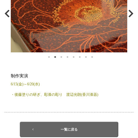
制作実演
6/15(金)～6/20(水)
・後藤塗りの研ぎ、彫漆の彫り 渡辺光朗(香川漆器)
一覧に戻る