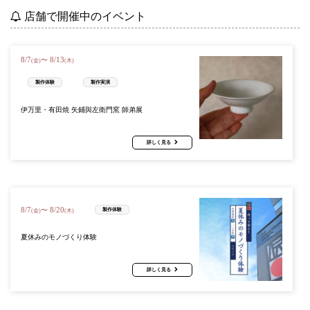
店舗で開催中のイベント
8
/
7
8
/
13
〜
(金)
(木)
製作体験
製作実演
伊万里・有田焼 矢鋪與左衛門窯 師弟展
詳しく見る
8
/
7
8
/
20
〜
製作体験
(金)
(木)
夏休みのモノづくり体験
詳しく見る