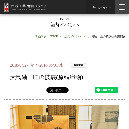
Language
EVENT
店内イベント
青山スクエアTOP
店内イベント
大島紬 匠の技展(原絹織物)
2018/07/27(金)〜2018/08/01(水)
製作実演
大島紬 匠の技展(原絹織物)