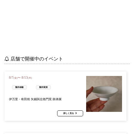
店舗で開催中のイベント
8
/
7
8
/
13
〜
(金)
(木)
製作体験
製作実演
伊万里・有田焼 矢鋪與左衛門窯 師弟展
詳しく見る