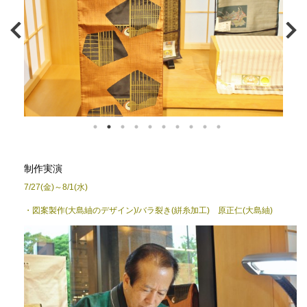
制作実演
7/27(金)～8/1(水)
・図案製作(大島紬のデザイン)/バラ裂き(絣糸加工) 原正仁(大島紬)