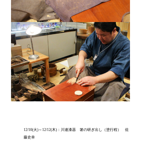
12/10(火)～12/12(木)：川連漆器 箸の研ぎ出し（塗行程） 佐
藤史幸