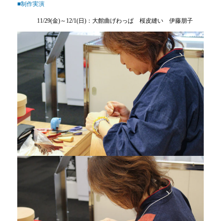
■制作実演
11/29(金)～12/1(日)：大館曲げわっぱ 桜皮縫い 伊藤朋子