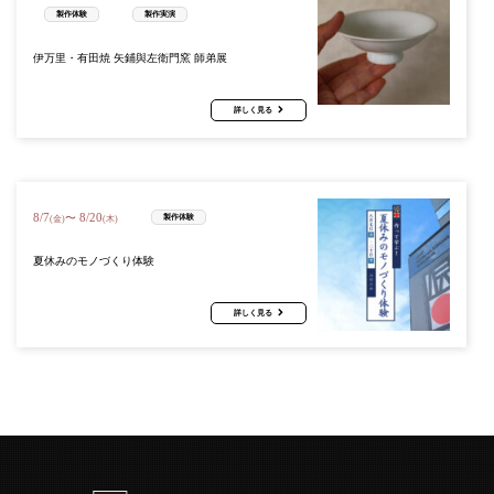
製作体験
製作実演
伊万里・有田焼 矢鋪與左衛門窯 師弟展
詳しく見る
8
/
7
8
/
20
〜
製作体験
(金)
(木)
夏休みのモノづくり体験
詳しく見る