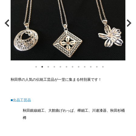
秋田県の人気の伝統工芸品が一堂に集まる特別展です！
■出品工芸品
秋田銀線細工、大館曲げわっぱ、樺細工、川連漆器、秋田杉桶
樽