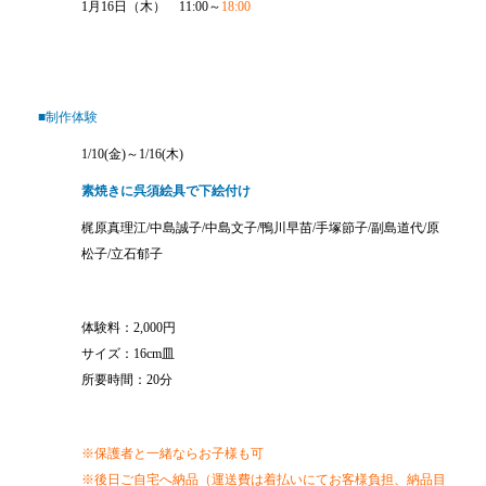
1月16日（木） 11:00～
18:00
■制作体験
1/10(金)～1/16(木)
素焼きに呉須絵具で下絵付け
梶原真理江/中島誠子/中島文子/鴨川早苗/手塚節子/副島道代/原
松子/立石郁子
体験料：2,000円
サイズ：16cm皿
所要時間：20分
※保護者と一緒ならお子様も可
※後日ご自宅へ納品（運送費は着払いにてお客様負担、納品目