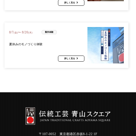
詳しく見る
8
/
7
8
/
20
〜
製作体験
(金)
(木)
夏休みのモノづくり体験
詳しく見る
〒107-0052 東京都港区赤坂8-1-22 1F