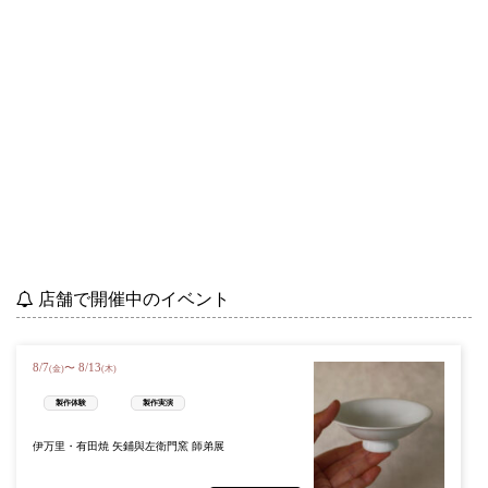
店舗で開催中のイベント
8
/
7
8
/
13
〜
(金)
(木)
製作体験
製作実演
伊万里・有田焼 矢鋪與左衛門窯 師弟展