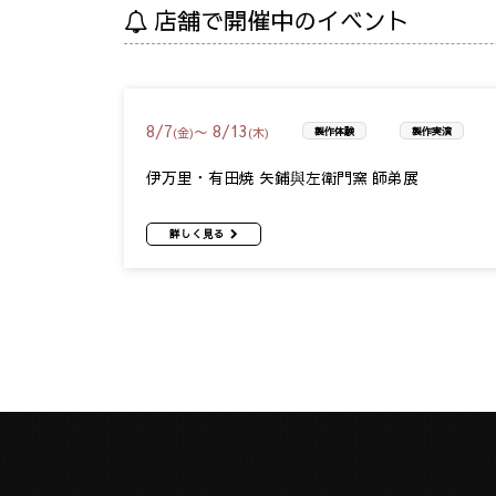
店舗で開催中のイベント
8
/
7
8
/
13
〜
(金)
(木)
製作体験
製作実演
伊万里・有田焼 矢鋪與左衛門窯 師弟展
詳しく見る