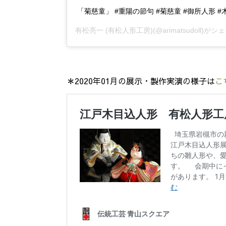
「菊慈童」 #重陽の節句 #菊慈童 #御所人形 
有松亮一 (有松人形工房)
(@arimatsudoll)
＊2020年01月の展示・製作実演の様子は
こ