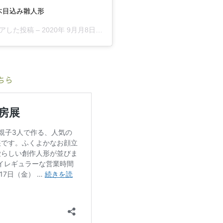
#木目込み雛人形
がシェアした投稿 –
2020年 9月月8日午後9時27分PDT
ちら