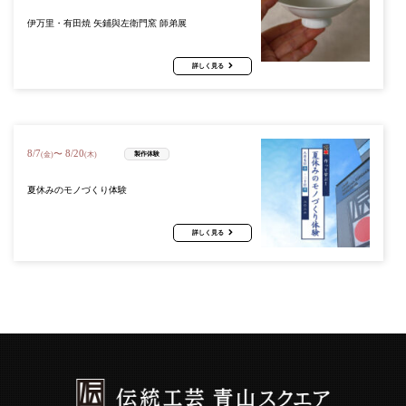
伊万里・有田焼 矢鋪與左衛門窯 師弟展
詳しく見る
8
/
7
8
/
20
〜
製作体験
(金)
(木)
夏休みのモノづくり体験
詳しく見る