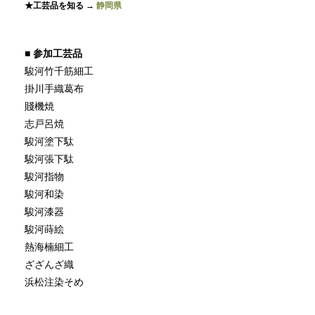
★工芸品を知る →
静岡県
■
参加工芸品
駿河竹千筋細工
掛川手織葛布
賤機焼
志戸呂焼
駿河塗下駄
駿河張下駄
駿河指物
駿河和染
駿河漆器
駿河蒔絵
熱海楠細工
ざざんざ織
浜松注染そめ