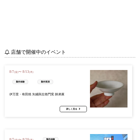
店舗で開催中のイベント
8
/
7
8
/
13
〜
(金)
(木)
製作体験
製作実演
伊万里・有田焼 矢鋪與左衛門窯 師弟展
詳しく見る
8
/
7
8
/
20
〜
製作体験
(金)
(木)