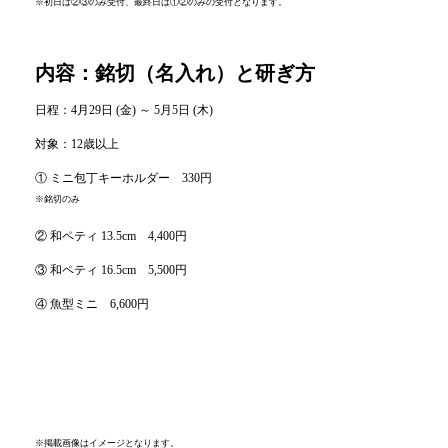
※初日は②③のみ受付、最終日は①②のみの受付となります。
内容：銘切（名入れ）と研ぎ方
日程：4月29日 (金) ～ 5月5日 (木)
対象：12歳以上
① ミニ包丁キーホルダー 330円
※銘切のみ
② 和ペティ 13.5cm 4,400円
③ 和ペティ 16.5cm 5,500円
④ 魚型ミニ 6,600円
※掲載画像はイメージとなります。