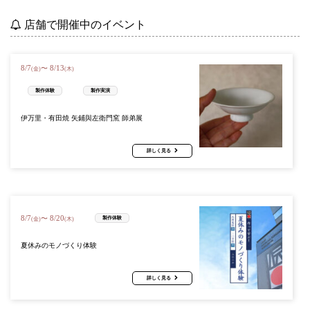
店舗で開催中のイベント
8
/
7
8
/
13
〜
(金)
(木)
製作体験
製作実演
伊万里・有田焼 矢鋪與左衛門窯 師弟展
詳しく見る
8
/
7
8
/
20
〜
製作体験
(金)
(木)
夏休みのモノづくり体験
詳しく見る