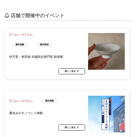
店舗で開催中のイベント
8
/
7
8
/
13
〜
(金)
(木)
製作体験
製作実演
伊万里・有田焼 矢鋪與左衛門窯 師弟展
詳しく見る
8
/
7
8
/
20
〜
製作体験
(金)
(木)
夏休みのモノづくり体験
詳しく見る