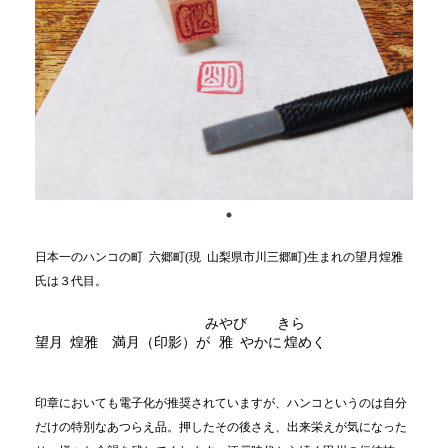
日本一のハンコの町 六郷町(現 山梨県市川三郷町)生まれの望月煌雅
氏は３代目。
みやび
きら
望月 煌雅 満月（印影）が
雅
やかに
煌
めく
印章においても電子化が推奨されていますが、ハンコというのは自分
だけの特別なあつらえ品。押したその後さえ、出来栄えが気になった