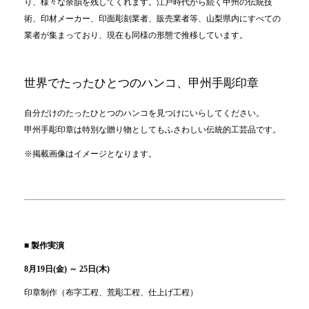
り、様々な余韻を残してくれます。江戸時代から続く甲州の伝統技
術、印材メーカー、印面彫刻業者、販売業者等、山梨県内にすべての
業者が集まっており、現在も同様の形態で推移しています。
世界でたったひとつのハンコ、甲州手彫印章
自分だけのたったひとつのハンコを見つけにいらしてください。
甲州手彫印章は特別な贈り物としてもふさわしい伝統的工芸品です。
※掲載画像はイメージとなります。
■
製作実演
8月19日(金) ～ 25日(木)
印章制作（布字工程、荒彫工程、仕上げ工程）