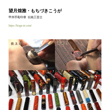
望月煌雅・もちづきこうが
甲州手彫印章 伝統工芸士
https://koga-m.com/