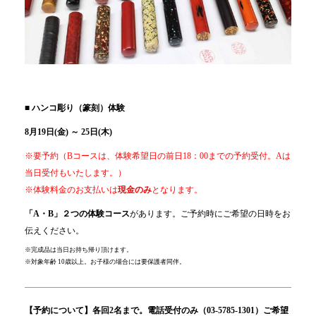
■
ハンコ彫り（篆刻）体験
8月19日(金) ～ 25日(木)
※要予約（Bコースは、体験希望日の前日18：00までの予約受付。Aは
当日受付もいたします。）
※体験料金のお支払いは
現金のみ
となります。
「A・B」２つの体験コース
があります。ご予約時にご希望の日時をお
伝えください。
※完成品は当日お持ち帰り頂けます。
※対象年齢 10歳以上。お子様の場合には要保護者同伴。
【予約について】各回2名まで。電話受付のみ（03-5785-1301）ご希望