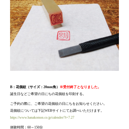
B：花個紋（サイズ：20mm角）
※受付終了となりました。
誕生日などご希望の日にちの花個紋を印刻する。
ご予約の際に、ご希望の花個紋の日にちをお知らせください。
花個紋については下記WEBサイトにてお調べいただけます。
https://www.hanakomon.co.jp/calender/?t=7.27
体験時間：60～150分