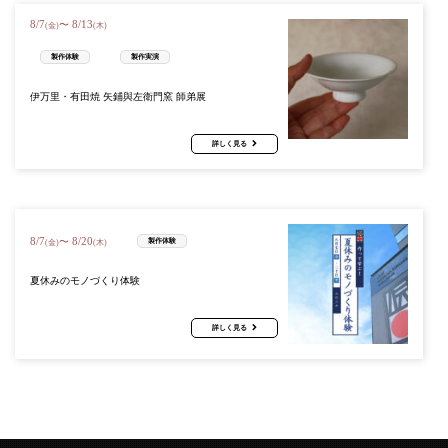
8
/
7
8
/
13
〜
(金)
(木)
製作体験
製作実演
伊万里・有田焼 矢鋪與左衛門窯 師弟展
詳しく見る
8
/
7
8
/
20
〜
製作体験
(金)
(木)
夏休みのモノづくり体験
詳しく見る