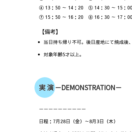
④ 13：50 ～ 14：20 ⑤ 14：30 ～ 15：0
⑦ 15：50 ～ 16：20 ⑧ 16：30 ～ 17：0
【備考】
当日持ち帰り不可。後日産地にて焼成後、
対象年齢5才以上。
実 演 －DEMONSTRATION－
－－－－－－－－－－
日程：7月28日（金）～8月3日（木）