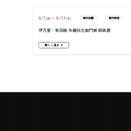
8
/
7
8
/
13
〜
(金)
(木)
製作体験
製作実演
伊万里・有田焼 矢鋪與左衛門窯 師弟展
詳しく見る