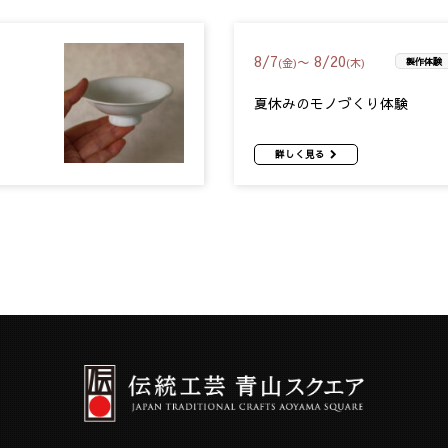
8
/
7
8
/
20
〜
(金)
(木)
製作体験
夏休みのモノづくり体験
詳しく見る