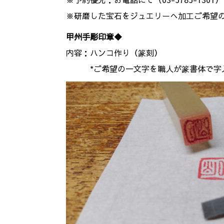
※研磨した宝石をジュエリーへ加工ご希望
甲州手彫印章◆
内容：ハンコ作り（篆刻）
*ご希望の一文字を職人が篆書体で字入