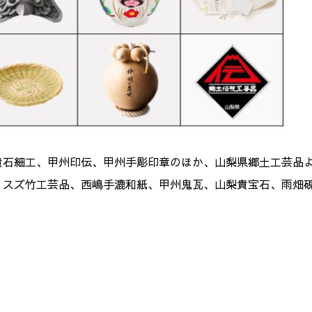
貴石細工、甲州印伝、甲州手彫印章のほか、山梨県郷土工芸品
、スズ竹工芸品、西嶋手漉和紙、甲州鬼瓦、山梨貴宝石、雨畑
。