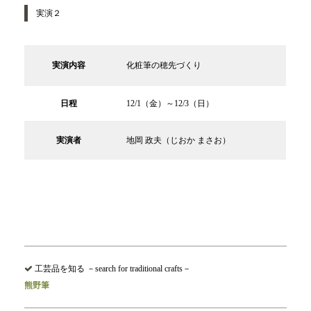
実演２
実演内容
化粧筆の穂先づくり
日程
12/1（金）～12/3（日）
実演者
地岡 政夫（じおか まさお）
工芸品を知る －search for traditional crafts－
熊野筆