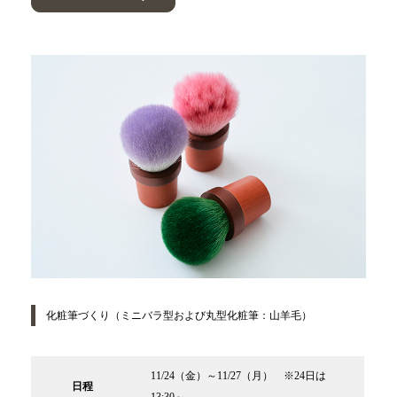
化粧筆づくり（ミニバラ型および丸型化粧筆：山羊毛）
11/24（金）～11/27（月） ※24日は
日程
13:30～