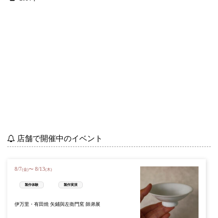
店舗で開催中のイベント
8
/
7
8
/
13
〜
(金)
(木)
製作体験
製作実演
伊万里・有田焼 矢鋪與左衛門窯 師弟展