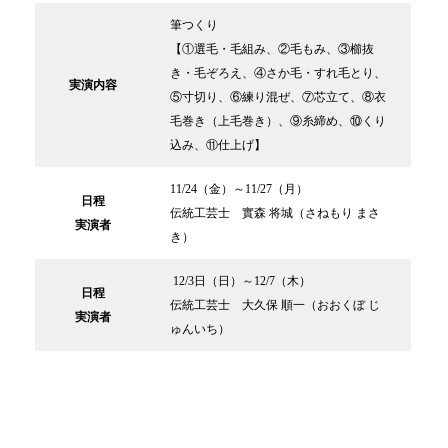
筆つくり
【①選毛・毛組み、②毛もみ、③櫛抜
き・毛ぞろえ、④さか毛・すれ毛とり、
実演内容
⑤寸切り、⑥練り混ぜ、⑦芯立て、⑧衣
毛巻き（上毛巻き）、⑨糸締め、⑩くり
込み、⑪仕上げ】
11/24（金）～11/27（月）
日程
伝統工芸士 實森 将城（さねもり まさ
実演者
き）
12/3日（日）～12/7（木）
日程
伝統工芸士 大久保 順一（おおくぼ じ
実演者
ゅんいち）